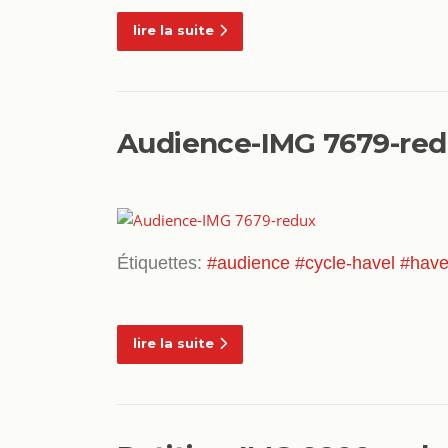
lire la suite
Audience-IMG 7679-re
Étiquettes:
#audience
#cycle-havel
#have
lire la suite