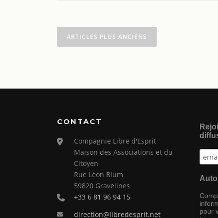
Navigation
ARTICLES PLUS ANCIENS
des
articles
CONTACT
Rejoi
diffu
Compagnie Libre d'Esprit
Maison des Associations et du
Citoyen
Rue Léon Blum
Auto
59820 Gravelines
Compag
+33 6 81 96 94 15
inform
pour 
direction@libredesprit.net