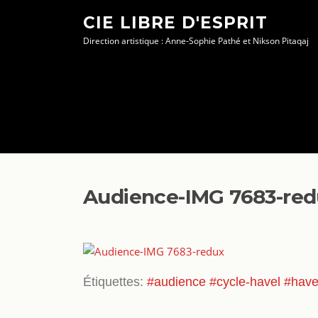
Aller
CIE LIBRE D'ESPRIT
au
Direction artistique : Anne-Sophie Pathé et Nikson Pitaqaj
contenu
Audience-IMG 7683-re
Étiquettes:
#audience
#cycle-havel
#have