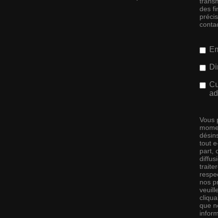
transm
des f
préci
conta
Em
Di
Cu
ad
Vous 
momen
désins
tout 
part,
diffus
traite
respec
nos pr
veuill
cliqu
que no
infor