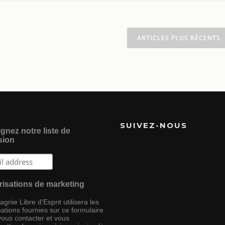
ARTICLES PLUS RÉCENTS
SUIVEZ-NOUS
gnez notre liste de
sion
risations de marketing
nie Libre d'Esprit utilisera les
ations fournies sur ce formulaire
vous contacter et vous