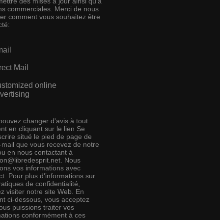
ettre des mises à jour ainsi qu'à
ins commerciales. Merci de nous
ser comment vous souhaitez être
cté:
ail
rect Mail
stomized online
vertising
pouvez changer d'avis à tout
t en cliquant sur le lien Se
crire situé le pied de page de
e-mail que vous recevez de notre
 ou en nous contactant à
ion@libredesprit.net. Nous
rons vos informations avec
t. Pour plus d'informations sur
atiques de confidentialité,
ez visiter notre site Web. En
ant ci-dessous, vous acceptez
us puissions traiter vos
mations conformément à ces