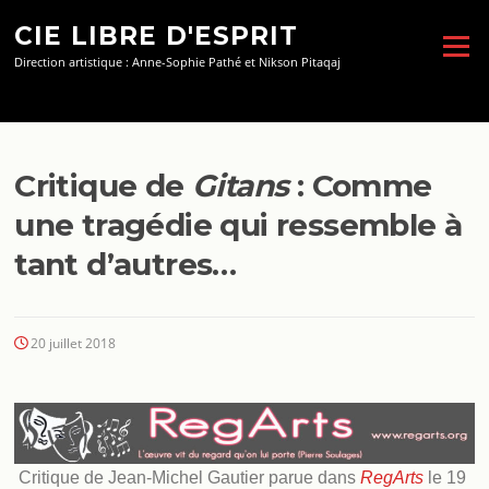
Aller
CIE LIBRE D'ESPRIT
au
Menu
contenu
Direction artistique : Anne-Sophie Pathé et Nikson Pitaqaj
Critique de
Gitans
: Comme
une tragédie qui ressemble à
tant d’autres…
20 juillet 2018
Critique de Jean-Michel Gautier parue dans
RegArts
le 19