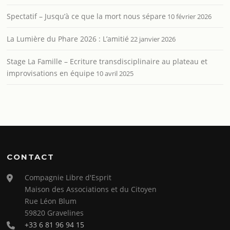
Spectatif – Jusqu’à ce que la mort nous sépare
10 février 2026
La Lumière du Phare 2026 : L’amitié
22 janvier 2026
Stage La Famille – Ecriture transdisciplinaire au plateau et
improvisations en équipe
10 avril 2025
CONTACT
Compagnie Libre d'Esprit
Maison des Associations et du Citoyen
Rue Léon Blum
59820 Gravelines
+33 6 81 96 94 15