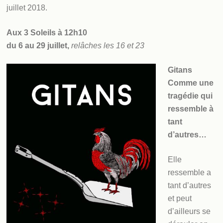
juillet 2018.
Aux 3 Soleils
à 12h10
du 6 au 29 juillet,
relâches les 16 et 23
Gitans
Comme une
tragédie qui
ressemble à
tant
d’autres…
Elle
ressemble a
tant d’autres
et peut
d’ailleurs se