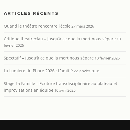
ARTICLES RÉCENTS
Quand le théâtre rencontre l’école
27 mars 2026
Critique theatreclau – Jusqu’à ce que la mort nous sépare
10
février 2026
Spectatif – Jusqu’à ce que la mort nous sépare
10 février 2026
La Lumière du Phare 2026 : L’amitié
22 janvier 2026
Stage La Famille – Ecriture transdisciplinaire au plateau et
improvisations en équipe
10 avril 2025