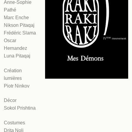
Anne-Sophie
Pathé
Marc Enche
Nikson Pitaqaj
Frédéric Slama
Oscar
Hernandez
Luna Pitaqaj
Création
lumières
Piotr Ninkov
Décor
Sokol Prishtina
Costumes
Drita Noli