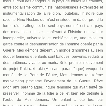
mais surtout des dangers d’un pays de toutes les craintes,
entre socialisme communiste, nationalismes extrémistes et
instrumentalisation de la religion. Toutefois, l’histoire que
raconte Nino Noskin, qui n’est ni située, ni datée, prend la
forme d’une allégorie. Le seul pays nommé est « le pays
des merveilles unies », conférant à l’histoire une valeur
intemporelle, universelle et emblématique, une mise en
garde contre la déshumanisation de l’homme opérée par la
Guerre. Mes démons dépeint un monde d’hommes au sein
duquel femmes et enfants sont bafoués, pervertis, réduits à
des fantômes, vivants ou morts. Si le premier mouvement
du projet Raki raki raki (Mon ami paranoïaque) évoque la
montée de la Peur de l’Autre, Mes démons (deuxième
mouvement) proclame l’avènement de la Guerre. Rêve
(Mon ami paranoïaque), figure féminine qui avait tenté de
préserver l’homme de la folie a bel et bien été détruite à
l’aube de Mes démons. Un enfant a été tué, par
inadvertance, par un dirigeant qui en blague auprès de ses