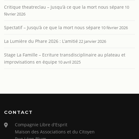
Critique theatreclau – Jusqu’à ce que la mort nous sépare
10
février 2026
Spectatif – Jusqu’à ce que la mort nous sépare
10 février 2026
La Lumière du Phare 2026 : L’amitié
22 janvier 2026
Stage La Famille – Ecriture transdisciplinaire au plateau et
improvisations en équipe
10 avril 2025
CONTACT
Compagnie Libre d'Esprit
Maison des Associations et du Citoyen
Rue Léon Blum