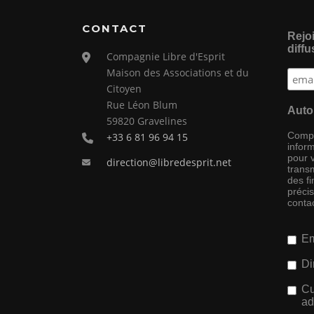
CONTACT
Rejoi
diffu
Compagnie Libre d'Esprit
Maison des Associations et du
Citoyen
Rue Léon Blum
Auto
59820 Gravelines
Compag
+33 6 81 96 94 15
inform
pour 
direction@libredesprit.net
transm
des f
préci
conta
Em
Di
Cu
ad