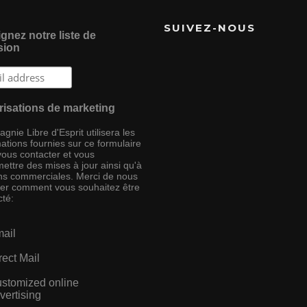
SUIVEZ-NOUS
gnez notre liste de
sion
risations de marketing
nie Libre d'Esprit utilisera les
ations fournies sur ce formulaire
vous contacter et vous
ettre des mises à jour ainsi qu'à
ins commerciales. Merci de nous
ser comment vous souhaitez être
cté:
ail
rect Mail
stomized online
vertising