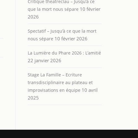
Critique theatreclau – Jusqu’à ce
10 février
que la mort nous sépare
2026
Spectatif – Jusqu’à ce que la mort
10 février 2026
nous sépare
La Lumière du Phare 2026 : L’amitié
22 janvier 2026
Stage La Famille – Ecriture
transdisciplinaire au plateau et
10 avril
improvisations en équipe
2025