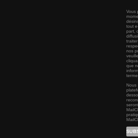
Vous 
momen
désins
tout 
part,
diffus
traite
respec
nos pr
veuill
cliqu
que no
infor
terme
Nous 
platef
desso
recon
seront
MailC
pratiq
MailC