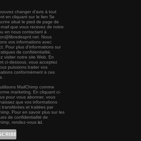
pouvez changer d'avis à tout
t en cliquant sur le lien Se
crire situé le pied de page de
e-mail que vous recevez de notre
 ou en nous contactant à
ion@libredesprit.net. Nous
rons vos informations avec
t. Pour plus d'informations sur
atiques de confidentialité,
ez visiter notre site Web. En
ant ci-dessous, vous acceptez
us puissions traiter vos
mations conformément à ces
s.
utilisons MailChimp comme
orme marketing. En cliquant ci-
us pour vous abonner, vous
naissez que vos informations
 transférées et traitées par
himp. Pour en savoir plus sur les
ues de confidentialité de
himp, rendez-vous
ici
.